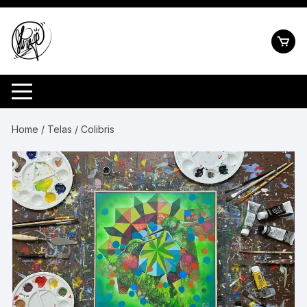
Pular
para
o
conteúdo
Home
/
Telas
/ Colibris