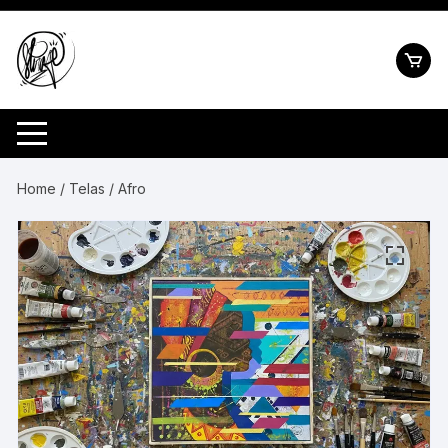
Pular
para
o
conteúdo
Home
/
Telas
/ Afro